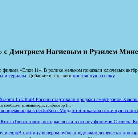
1» с Дмитрием Нагиевым и Рузилем Мин
фильма «Ёлки 11». В ролике мельком показали ключевых актёр
ы и сериалы
. Добавьте в закладки
постоянную ссылку
.
В России стартовали продажи смартфонов Xiaomi 1
одаж сообщает компания-дистрибьютор […]
Кейт Миддлтон показала отличную спорт
Три истории, которые легли в основу фильмов Стивена К
В пятницу вечером рубль продолжил дешеветь к доллар