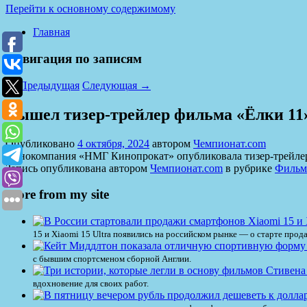
Перейти к основному содержимому
Главная
Навигация по записям
←
Предыдущая
Следующая
→
Вышел тизер-трейлер фильма «Ёлки 1
Опубликовано
4 октября, 2024
автором
Чемпионат.com
Кинокомпания «НМГ Кинопрокат» опубликовала тизер-трейлер 
Запись опубликована автором
Чемпионат.com
в рубрике
Фильм
More from my site
15 и Xiaomi 15 Ultra появились на российском рынке — о старте пр
с бывшим спортсменом сборной Англии.
вдохновение для своих работ.