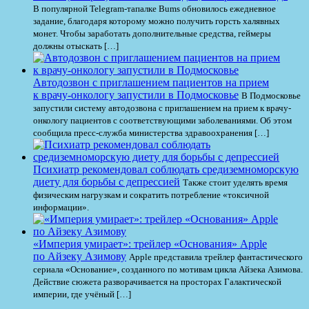
В популярной Telegram-тапалке Bums обновилось ежедневное
задание, благодаря которому можно получить горсть халявных
монет. Чтобы заработать дополнительные средства, геймеры
должны отыскать […]
Автодозвон с приглашением пациентов на прием
к врачу-онкологу запустили в Подмосковье
В Подмосковье
запустили систему автодозвона с приглашением на прием к врачу-
онкологу пациентов с соответствующими заболеваниями. Об этом
сообщила пресс-служба министерства здравоохранения […]
Психиатр рекомендовал соблюдать средиземноморскую
диету для борьбы с депрессией
Также стоит уделять время
физическим нагрузкам и сократить потребление «токсичной
информации».
«Империя умирает»: трейлер «Основания» Apple
по Айзеку Азимову
Apple представила трейлер фантастического
сериала «Основание», созданного по мотивам цикла Айзека Азимова.
Действие сюжета разворачивается на просторах Галактической
империи, где учёный […]