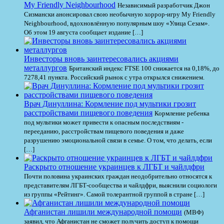
My Friendly Neighbourhood
Независимый разработчик Джон
Сизмански анонсировал свою необычную хоррор-игру My Friendly
Neighbourhood, вдохновлённую популярным шоу «Улица Сезам».
Об этом 19 августа сообщает издание […]
Инвесторы вновь заинтересовались акциями
металлургов
Британский индекс FTSE 100 снижается на 0,18%, до
7278,41 пункта. Российский рынок с утра открылся снижением.
Врач Динуллина: Кормление под мультики грозит
расстройствами пищевого поведения
Кормление ребенка
под мультики может привести к опасным последствиям -
перееданию, расстройствам пищевого поведения и даже
разрушению эмоциональной связи в семье. О том, что делать, если
[…]
Раскрыто отношение украинцев к ЛГБТ и чайлдфри
Почти половина украинских граждан неодобрительно относятся к
представителям ЛГБТ-сообщества и чайлдфри, выяснили социологи
из группы «Рейтинг». Самой толерантной группой в стране […]
Афганистан лишили международной помощи
(МВФ)
заявил, что Афганистан не сможет получить доступ к помощи