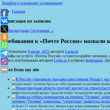
Перейти к основному содержимому
Главная
Навигация по записям
←
Предыдущая
Следующая
→
Требования к «Почте России» назвали
Опубликовано
9 июля, 2025
автором
Lenta.ru
Тарифы на услуги «Почты России» остаются крайне низкими, 
Запись опубликована автором
Lenta.ru
в рубрике
Компании
. До
More from my site
которая может частично брать на себя управление на автомагистралях
инфраструктурный кредит. Средства пойдут на продление метро, ра
премию “Грэмми” изменены: “секретные” комитеты больш
их более 11 тысяч. Кроме того, вводятся две новые номинации "Грэм