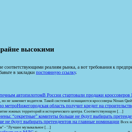
 крайне высокими
не соответствующими реалиям рынка, а вот требования к предп
бавьте в закладки
постоянную ссылку
.
В России стартовали продажи кроссоверов 
, но не заменяет водителя. Такой системой оснащаются кроссоверы Nissan Qash
Нижегородская область получит кредит на строительств
звитие южных территорий и исторического центра. Соответствующую […]
е не будут выбирать претендентов на главные номинации
Всех н
ми" - "Лучшее музыкальное […]