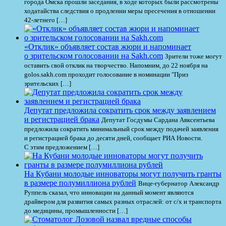
города Омска прошли заседания, в ходе которых были рассмотрены
ходатайства следствия о продлении меры пресечения в отношении
42-летнего […]
«Отклик» объявляет состав жюри и напоминает
о зрительском голосовании на Sakh.com
Зрители тоже могут
оставить свой отклик на творчество. Напомним, до 22 ноября на
golos.sakh.com проходит голосование в номинации "Приз
зрительских […]
Депутат предложила сократить срок между заявлением
и регистрацией брака
Депутат Госдумы Сардана Авксентьева
предложила сократить минимальный срок между подачей заявления
и регистрацией брака до десяти дней, сообщает РИА Новости.
С этим предложением […]
На Кубани молодые инноваторы могут получить гранты
в размере полумиллиона рублей
Вице-губернатор Александр
Руппель сказал, что инновации на данный момент являются
драйвером для развития самых разных отраслей: от с/х и транспорта
до медицины, промышленности […]