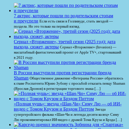
7 актрис, которые пошли по родительским стопам
и преуспели
Если есть связи в Голливуде, стать звездой —
полдела. Но это только на первый взгляд.
Сериал «Вторжение», третий сезон (2025 год): дата
выхода, сюжет, актеры
Сериал «Вторжение» (Invasion) —
масштабный фантастический проект от Apple TV+, стартовавший
в 2021 году.
В России выступили против регистрации бренда
Shaman
Общественное движение «Ветераны России» обратилось
к главе Роспатента Юрию Зубову с просьбой отказать певцу Shaman
(Ярослав Дронов) в регистрации торгового знака […]
«Полная чушь»: звезда «Шан-Чи» Симу Лю — об ИИ-
видео с Томом Крузом и Брэдом Питтом
Звезда
супергеройского фильма «Шан-Чи и легенда десяти колец» Симу
Лю прокомментировал ИИ-видео с дракой Тома Круза и Брэда […]