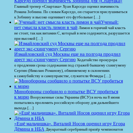
Карседо оценил значимость Зобнина для «Спартака»
Главный тренер «Спартака» Хуан Карседо оценил значимость
Романа Зобнина. По словам Карседо, он старается прислушиваться
к Зобнину и высоко оценивает его футбольные […]
Ученый:
нет смысла класть лимон в чай
Лимон в горячий чай класть
не стоит, так как витамин С, который в нем содержится, разрушается
при высокой […]
Измайловский суд Москвы еще на полгода продлил
арест экс-схиигумену Сергию
Ходатайство прокурора
о продлении срока содержания под стражей бывшему схиигумену
Сергию (Николаю Романову), обвиняемому в склонениях
к самоубийству и самоуправстве, служители Фемиды […]
Минобороны сообщило о попытке ВСУ пробиться
к морю
Вооруженные силы Украины (ВСУ) в ночь на 8 июня
попытались проломить российскую оборону для дальнейшего
выхода […]
«Ещё мальчишка». Виталий Носов оценил игру Егора
Дёмина в НБА
Двукратный серебряный призёр чемпионатов