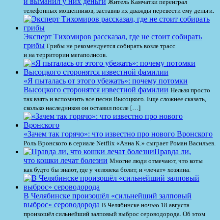
и выманил у них деньги
Житель Камчатки переиграл
телефонных мошенников, заставив их дважды перевести ему деньги.
Эксперт Тихомиров рассказал, где не стоит собирать
грибы
Грибы не рекомендуется собирать возле трасс
и на территории мегаполисов.
«Я пыталась от этого убежать»: почему потомки
Высоцкого сторонятся известной фамилии
Нельзя просто
так взять и вспомнить все песни Высоцкого. Еще сложнее сказать,
сколько наследников он оставил после […]
«Зачем так горячо»: что известно про нового Вронского
Роль Вронского в сериале Netflix «Анна К.» сыграет Роман Васильев.
Правда ли,
что кошки лечат болезни
Многие люди отмечают, что коты
как будто бы знают, где у человека болит, и «лечат» хозяина.
В Челябинске произошёл «сильнейший залповый
выброс» сероводорода
В Челябинске ночью 18 августа
произошёл сильнейший залповый выброс сероводорода. Об этом