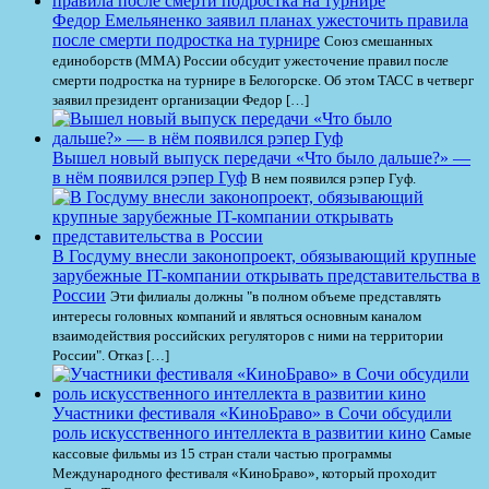
Федор Емельяненко заявил планах ужесточить правила
после смерти подростка на турнире
Союз смешанных
единоборств (ММА) России обсудит ужесточение правил после
смерти подростка на турнире в Белогорске. Об этом ТАСС в четверг
заявил президент организации Федор […]
Вышел новый выпуск передачи «Что было дальше?» —
в нём появился рэпер Гуф
В нем появился рэпер Гуф.
В Госдуму внесли законопроект, обязывающий крупные
зарубежные IT-компании открывать представительства в
России
Эти филиалы должны "в полном объеме представлять
интересы головных компаний и являться основным каналом
взаимодействия российских регуляторов с ними на территории
России". Отказ […]
Участники фестиваля «КиноБраво» в Сочи обсудили
роль искусственного интеллекта в развитии кино
Самые
кассовые фильмы из 15 стран стали частью программы
Международного фестиваля «КиноБраво», который проходит