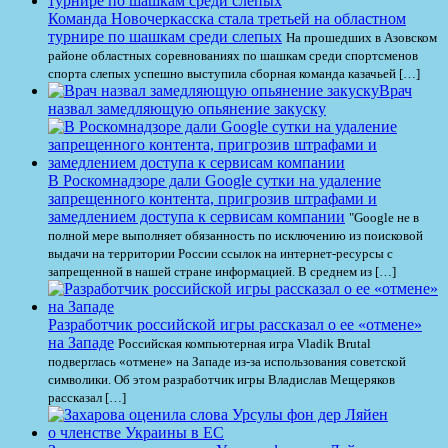
Команда Новочеркасска стала третьей на областном
турнире по шашкам среди слепых
На прошедших в Азовском
районе областных соревнованиях по шашкам среди спортсменов
спорта слепых успешно выступила сборная команда казачьей […]
Врач
назвал замедляющую опьянение закуску
В Роскомнадзоре дали Google сутки на удаление
запрещенного контента, пригрозив штрафами и
замедлением доступа к сервисам компании
"Google не в
полной мере выполняет обязанность по исключению из поисковой
выдачи на территории России ссылок на интернет-ресурсы с
запрещенной в нашей стране информацией. В среднем из […]
Разработчик российской игры рассказал о ее «отмене»
на Западе
Российская компьютерная игра Vladik Brutal
подверглась «отмене» на Западе из-за использования советской
символики. Об этом разработчик игры Владислав Мещеряков
рассказал […]