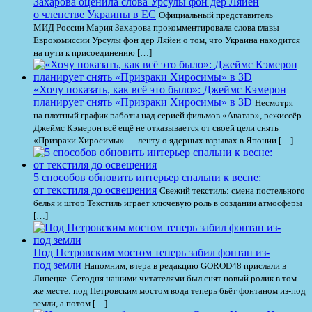
Захарова оценила слова Урсулы фон дер Ляйен
о членстве Украины в ЕС
Официальный представитель
МИД России Мария Захарова прокомментировала слова главы
Еврокомиссии Урсулы фон дер Ляйен о том, что Украина находится
на пути к присоединению […]
«Хочу показать, как всё это было»: Джеймс Кэмерон
планирует снять «Призраки Хиросимы» в 3D
Несмотря
на плотный график работы над серией фильмов «Аватар», режиссёр
Джеймс Кэмерон всё ещё не отказывается от своей цели снять
«Призраки Хиросимы» — ленту о ядерных взрывах в Японии […]
5 способов обновить интерьер спальни к весне:
от текстиля до освещения
Свежий текстиль: смена постельного
белья и штор Текстиль играет ключевую роль в создании атмосферы
[…]
Под Петровским мостом теперь забил фонтан из-
под земли
Напомним, вчера в редакцию GOROD48 прислали в
Липецке. Сегодня нашими читателями был снят новый ролик в том
же месте: под Петровским мостом вода теперь бьёт фонтаном из-под
земли, а потом […]