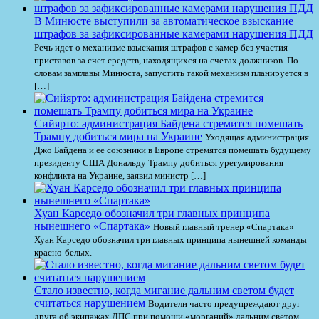
В Минюсте выступили за автоматическое взыскание
штрафов за зафиксированные камерами нарушения ПДД
Речь идет о механизме взыскания штрафов с камер без участия
приставов за счет средств, находящихся на счетах должников. По
словам замглавы Минюста, запустить такой механизм планируется в
[…]
Сийярто: администрация Байдена стремится помешать
Трампу добиться мира на Украине
Уходящая администрация
Джо Байдена и ее союзники в Европе стремятся помешать будущему
президенту США Дональду Трампу добиться урегулирования
конфликта на Украине, заявил министр […]
Хуан Карседо обозначил три главных принципа
нынешнего «Спартака»
Новый главный тренер «Спартака»
Хуан Карседо обозначил три главных принципа нынешней команды
красно-белых.
Стало известно, когда мигание дальним светом будет
считаться нарушением
Водители часто предупреждают друг
друга об экипажах ДПС при помощи «морганий» дальним светом.