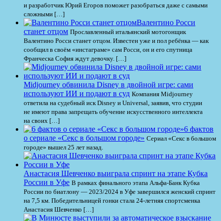
и разработчик Юрий Егоров поможет разобраться даже с самыми
сложными […]
Валентино Росси
станет отцом
Прославленный итальянский мотогонщик
Валентино Росси станет отцом. Известен уже и пол ребёнка — как
сообщил в своём «инстаграме» сам Росси, он и его спутница
Франческа София ждут девочку. […]
Midjourney обвинила Disney в двойной игре: сами
используют ИИ и подают в суд
Компания Midjourney
ответила на судебный иск Disney и Universal, заявив, что студии
не имеют права запрещать обучение искусственного интеллекта
на своих […]
6 фактов
о сериале «Секс в большом городе»
Сериал «Секс в большом
городе» вышел 25 лет назад.
Анастасия Шевченко выиграла спринт на этапе Кубка
России в Уфе
В рамках финального этапа Альфа-Банк Кубка
России по биатлону — 2023/2024 в Уфе завершился женский спринт
на 7,5 км. Победительницей гонки стала 24-летняя спортсменка
Анастасия Шевченко […]